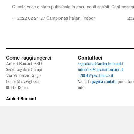
Questa voce è stata pubblicata in
documenti sociali
. Contrasseg
←
2022 02 24-27 Campionati Italiani Indoor
202
Come raggiungerci
Contattaci
Arcieri Romani ASD
segreteria@arcieriromani.it
Sede Legale e Campi
infocorsi@arcieriromani.it
Via Vincenzo Drago
12004@pec.fitarco.it
Fonte Meravigliosa
Val alla
pagina contatti
per ulteri
00143 Roma
info
Arcieri Romani