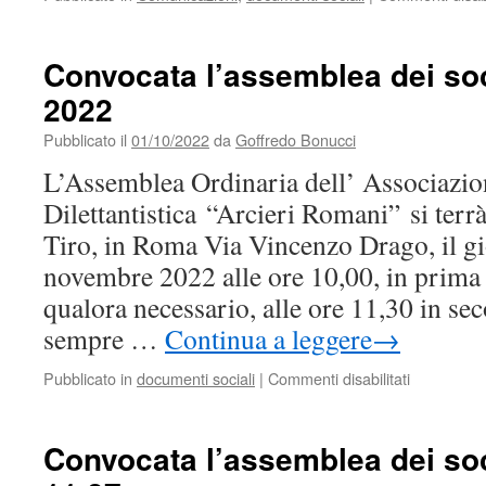
Convocata l’assemblea dei soci
2022
Pubblicato il
01/10/2022
da
Goffredo Bonucci
L’Assemblea Ordinaria dell’ Associazio
Dilettantistica “Arcieri Romani” si terr
Tiro, in Roma Via Vincenzo Drago, il g
novembre 2022 alle ore 10,00, in prima
qualora necessario, alle ore 11,30 in s
sempre …
Continua a leggere
→
su
Pubblicato in
documenti sociali
|
Commenti disabilitati
Convocata
l’assemble
dei
Convocata l’assemblea dei soc
soci
il