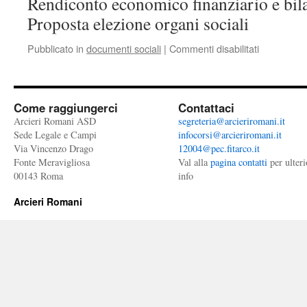
Rendiconto economico finanziario e bila
Proposta elezione organi sociali
su
Pubblicato in
documenti sociali
|
Commenti disabilitati
Convocazi
Assemblea
Generale
dei
Come raggiungerci
Contattaci
soci
Arcieri Romani ASD
segreteria@arcieriromani.it
Sede Legale e Campi
infocorsi@arcieriromani.it
Via Vincenzo Drago
12004@pec.fitarco.it
Fonte Meravigliosa
Val alla
pagina contatti
per ulteri
00143 Roma
info
Arcieri Romani