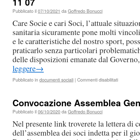
11 07
giorno
Pubblicato il
07/10/2021
da
Goffredo Bonucci
06
11
Care Socie e cari Soci, l’attuale situaz
2022
sanitaria sicuramente pone molti vincol
e le caratteristiche del nostro sport, po
praticarlo senza particolari problematic
delle disposizioni emanate dal Governo
leggere
→
su
Pubblicato in
documenti sociali
|
Commenti disabilitati
Convocata
l’assemble
dei
Convocazione Assemblea Gene
soci
il
Pubblicato il
06/10/2020
da
Goffredo Bonucci
giorno
Nel presente link troverete la lettera di
2021
11
dell’assemblea dei soci indetta per il gi
07