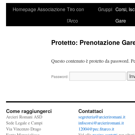
Homepage
Associazione
Tiro con
Gruppi
Corsi, Isc
l’Arco
Gare
Protetto: Prenotazione Gare
Questo contenuto è protetto da password. Per
Password:
Come raggiungerci
Contattaci
Arcieri Romani ASD
segreteria@arcieriromani.it
Sede Legale e Campi
infocorsi@arcieriromani.it
Via Vincenzo Drago
12004@pec.fitarco.it
Fonte Meravigliosa
Val alla
pagina contatti
per ulteri