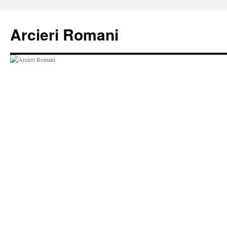
Vai
al
Arcieri Romani
contenuto