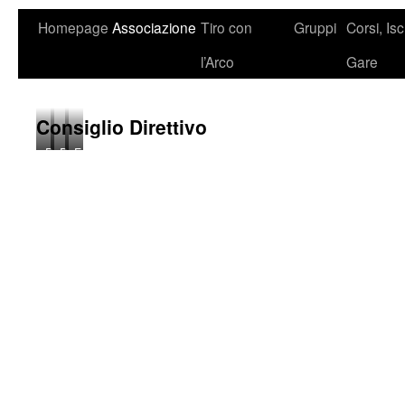
Homepage
Associazione
Tiro con
Gruppi
Corsi, Isc
l’Arco
Gare
Consiglio Direttivo
Paolo
Domizia
Fabio
Carlini,
Orestano,
Lugas,
Presidente
Vice
Responsabile
Presidente
del
Campo