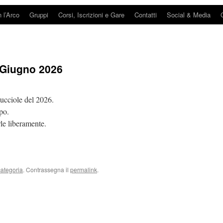
n l’Arco
Gruppi
Corsi, Iscrizioni e Gare
Contatti
Social & Media
 Giugno 2026
lucciole del 2026.
po.
arle liberamente.
ategoria
. Contrassegna il
permalink
.