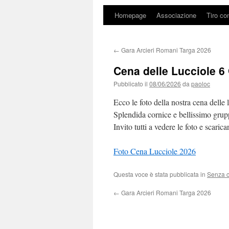
Homepage
Associazione
Tiro co
←
Gara Arcieri Romani Targa 2026
Cena delle Lucciole 6
Pubblicato il
08/06/2026
da
paoloc
Ecco le foto della nostra cena delle 
Splendida cornice e bellissimo grup
Invito tutti a vedere le foto e scaric
Foto Cena Lucciole 2026
Questa voce è stata pubblicata in
Senza c
←
Gara Arcieri Romani Targa 2026