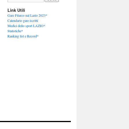
Link Utili
Gare Fitarco nal Lazio 2023*
Calendario gare iscritti
Medici dello sport LAZIO*
Statistiche*
Ranking list e Record*