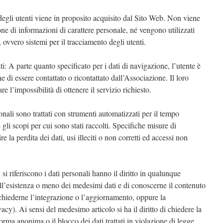
egli utenti viene in proposito acquisito dal Sito Web. Non viene
ne di informazioni di carattere personale, né vengono utilizzati
, ovvero sistemi per il tracciamento degli utenti.
ti: A parte quanto specificato per i dati di navigazione, l’utente è
ine di essere contattato o ricontattato dall’Associazione. Il loro
l’impossibilità di ottenere il servizio richiesto.
onali sono trattati con strumenti automatizzati per il tempo
gli scopi per cui sono stati raccolti. Specifiche misure di
 la perdita dei dati, usi illeciti o non corretti ed accessi non
ui si riferiscono i dati personali hanno il diritto in qualunque
l’esistenza o meno dei medesimi dati e di conoscerne il contenuto
o chiederne l’integrazione o l’aggiornamento, oppure la
vacy). Ai sensi del medesimo articolo si ha il diritto di chiedere la
orma anonima o il blocco dei dati trattati in violazione di legge,