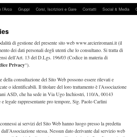
n l’Arco
Gruppi
Corsi, Iscrizioni e Gare
Contatti
Social & Media
ies
dalità di gestione del presente sito web www.arcieriromani.it (il
mento dei dati personali degli utenti che lo consultano. Si tratta di
ensi dell’Art. 13 del D.Lgs. 196/03 (Codice in materia di
dice Privacy
“).
ne della consultazione del Sito Web possono essere rilevati e
ficate o identificabili. Il titolare del loro trattamento è l’Associazione
omani ASD, che ha sede in Via Ugo Inchiostri, 110/A, 00143
 e legale rappresentante pro tempore, Sig. Paolo Carlini
 connessi ai servizi del Sito Web hanno luogo presso la predetta
i dall’Associazione stessa. Nessun dato derivante dal servizio web