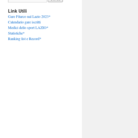
Link Utili
Gare Fitarco nal Lazio 2023*
Calendario gare iscritti
Medici dello sport LAZIO*
Statistiche*
Ranking list e Record*