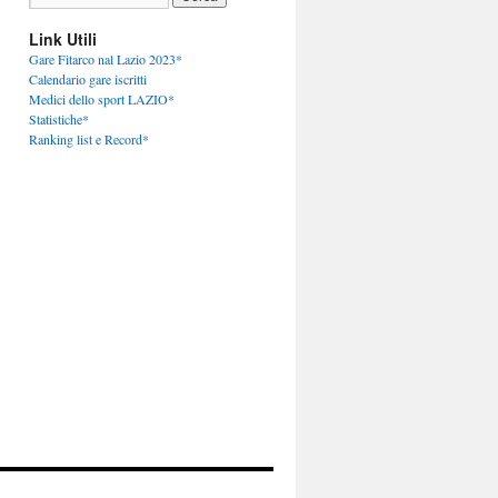
Link Utili
Gare Fitarco nal Lazio 2023*
Calendario gare iscritti
Medici dello sport LAZIO*
Statistiche*
Ranking list e Record*