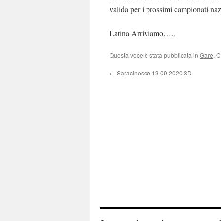
valida per i prossimi campionati naz
Latina Arriviamo…..
Questa voce è stata pubblicata in
Gare
. 
←
Saracinesco 13 09 2020 3D