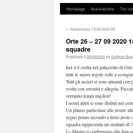
Homepage
Associazione
Tiro co
←
Saracinesco 13 09 2020 3D
Orte 26 – 27 09 2020 1
squadre
Pubblicato il
28/09/2020
da
Goffredo Bon
Ieri si è svolta nel palazzetto di Or
tutte le nuove regole volte a scongiu
Tutti gli arcieri si sono attenuti con
svolta con serenità e allegria. Pecc
verranno tempi migliori!
I nostri atleti si sono distinti nel
Un plauso particolare alle nostre at
segno primo secondo e terzo posto 
squadra rappresenta un risultato di 
Le Master si confermano alla data od