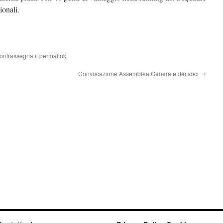
ionali.
Contrassegna il
permalink
.
Convocazione Assemblea Generale dei soci
→