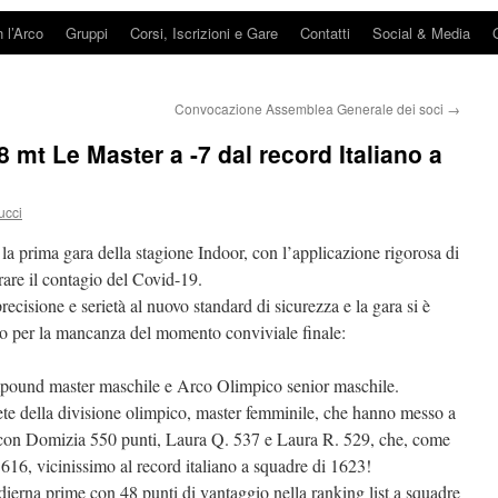
n l’Arco
Gruppi
Corsi, Iscrizioni e Gare
Contatti
Social & Media
Convocazione Assemblea Generale dei soci
→
8 mt Le Master a -7 dal record Italiano a
ucci
te la prima gara della stagione Indoor, con l’applicazione rigorosa di
rare il contagio del Covid-19.
 precisione e serietà al nuovo standard di sicurezza e la gara si è
ato per la mancanza del momento conviviale finale:
 compound master maschile e Arco Olimpico senior maschile.
lete della divisione olimpico, master femminile, che hanno messo a
con Domizia 550 punti, Laura Q. 537 e Laura R. 529, che, come
1616, vicinissimo al record italiano a squadre di 1623!
ierna prime con 48 punti di vantaggio nella ranking list a squadre