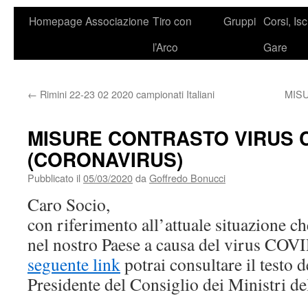
Homepage
Associazione
Tiro con
Gruppi
Corsi, Isc
l’Arco
Gare
←
Rimini 22-23 02 2020 campionati Italiani
MIS
MISURE CONTRASTO VIRUS C
(CORONAVIRUS)
Pubblicato il
05/03/2020
da
Goffredo Bonucci
Caro Socio,
con riferimento all’attuale situazione ch
nel nostro Paese a causa del virus COV
seguente link
potrai consultare il testo 
Presidente del Consiglio dei Ministri d